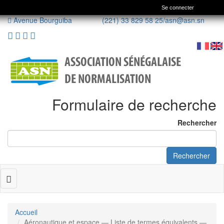
Se connecter
Avenue Bourguiba (221) 33 829 58 25/
asn@asn.sn
Formulaire de recherche
Rechercher
Rechercher
Toggle
navigation
Accueil
Aéronautique et espace — Liste de termes équivalents —