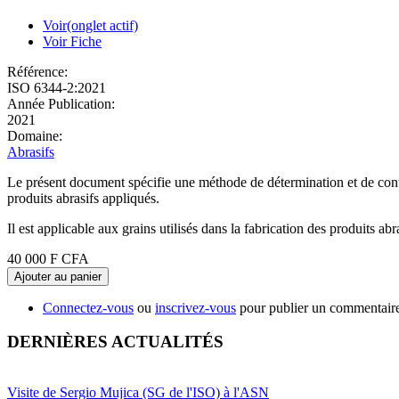
Voir
(onglet actif)
Voir Fiche
Référence:
ISO 6344-2:2021
Année Publication:
2021
Domaine:
Abrasifs
Le présent document spécifie une méthode de détermination et de cont
produits abrasifs appliqués.
Il est applicable aux grains utilisés dans la fabrication des produits ab
40 000 F CFA
Ajouter au panier
Connectez-vous
ou
inscrivez-vous
pour publier un commentair
DERNIÈRES ACTUALITÉS
Visite de Sergio Mujica (SG de l'ISO) à l'ASN