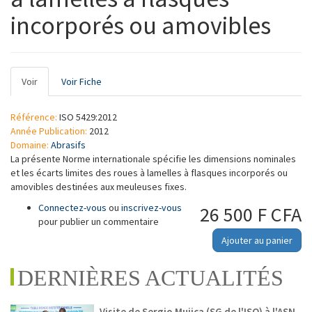
incorporés ou amovibles
Onglets
Voir
(onglet
Voir Fiche
principaux
actif)
Référence:
ISO 5429:2012
Année Publication:
2012
Domaine:
Abrasifs
La présente Norme internationale spécifie les dimensions nominales
et les écarts limites des roues à lamelles à flasques incorporés ou
amovibles destinées aux meuleuses fixes.
Connectez-vous
ou
inscrivez-vous
26 500 F CFA
pour publier un commentaire
Ajouter au panier
DERNIÈRES ACTUALITÉS
Visite de Sergio Mujica (SG de l'ISO) à l'ASN