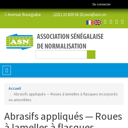
Se connecter
Avenue Bourguiba (221) 33 829 58 25/
asn@asn.sn
Rechercher
Formulaire de recherche
Toggle
navigation
Accueil
Abrasifs appliqués — Roues à lamelles à flasques incorporés
ou amovibles
Abrasifs appliqués — Roues
à lamelles à flasques