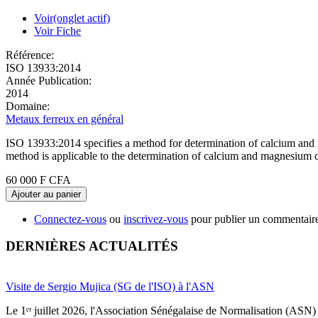
Voir
(onglet actif)
Voir Fiche
Référence:
ISO 13933:2014
Année Publication:
2014
Domaine:
Metaux ferreux en général
ISO 13933:2014 specifies a method for determination of calcium and m
method is applicable to the determination of calcium and magnesium c
60 000 F CFA
Ajouter au panier
Connectez-vous
ou
inscrivez-vous
pour publier un commentair
DERNIÈRES ACTUALITÉS
Visite de Sergio Mujica (SG de l'ISO) à l'ASN
Le 1ᵉʳ juillet 2026, l'Association Sénégalaise de Normalisation (ASN) 