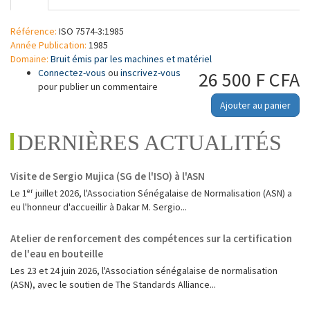
principaux
actif)
Référence:
ISO 7574-3:1985
Année Publication:
1985
Domaine:
Bruit émis par les machines et matériel
Connectez-vous
ou
inscrivez-vous
26 500 F CFA
pour publier un commentaire
Ajouter au panier
DERNIÈRES ACTUALITÉS
Visite de Sergio Mujica (SG de l'ISO) à l'ASN
Le 1ᵉʳ juillet 2026, l'Association Sénégalaise de Normalisation (ASN) a
eu l'honneur d'accueillir à Dakar M. Sergio...
Atelier de renforcement des compétences sur la certification
de l'eau en bouteille
Les 23 et 24 juin 2026, l'Association sénégalaise de normalisation
(ASN), avec le soutien de The Standards Alliance...