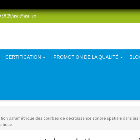
58 25/
asn@asn.sn
CERTIFICATION
PROMOTION DE LA QUALITÉ
BLO
ion paramétrique des courbes de décroissance sonore spatiale dans les l
ustique