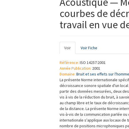
Acoustique — Me
courbes de décr
travail en vue 
Onglets
Voir
(onglet
Voir Fiche
principaux
actif)
Référence:
ISO 14257:2001
Année Publication:
2001
Domaine:
Bruit et ses effets sur l'homm
La présente Norme internationale spéci
décroissance sonore spatiale d'un local
partir des données mesurées, deux descr
vis à vis de la réduction du bruit, à sav
au champ libre et le taux de décroissan
de la distance. La présente Norme intern
vis-à-vis de la communication parlée ou
internationale s'applique aux locaux de 
nombre de positions microphoniques per