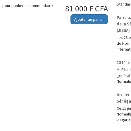
Standard
s
pour publier un commentaire
81 000 F CFA
Paricip
Ajouter au panier
de la S
(JISSA)
‎Les 23 
de Norma
Internat
131ᵉ ré
M. Elha
général
Normalis
Atelier
Sénégal
Ce 15 ju
Normalis
vulgaris