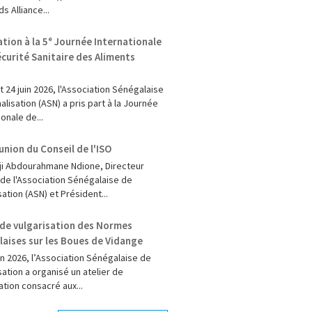
s Alliance...
ation à la 5ᵉ Journée Internationale
écurité Sanitaire des Aliments
et 24 juin 2026, l'Association Sénégalaise
lisation (ASN) a pris part à la Journée
ionale de...
union du Conseil de l'ISO
dji Abdourahmane Ndione, Directeur
 de l'Association Sénégalaise de
ation (ASN) et Président...
 de vulgarisation des Normes
aises sur les Boues de Vidange
in 2026, l’Association Sénégalaise de
ation a organisé un atelier de
ation consacré aux...