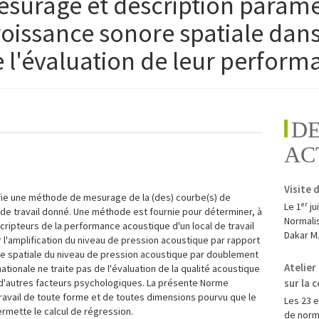
surage et description paramé
oissance sonore spatiale dans
de l'évaluation de leur perfor
D
AC
e
Visite 
fie une méthode de mesurage de la (des) courbe(s) de
Le 1ᵉʳ j
 de travail donné. Une méthode est fournie pour déterminer, à
Normalis
ipteurs de la performance acoustique d'un local de travail
Dakar M.
oir l'amplification du niveau de pression acoustique par rapport
ce spatiale du niveau de pression acoustique par doublement
Atelie
ationale ne traite pas de l'évaluation de la qualité acoustique
 d'autres facteurs psychologiques. La présente Norme
sur la 
travail de toute forme et de toutes dimensions pourvu que le
Les 23 e
mette le calcul de régression.
de norma