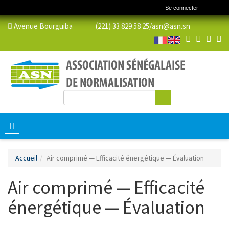
Se connecter
Avenue Bourguiba (221) 33 829 58 25/
asn@asn.sn
Rechercher
Formulaire de recherche
Toggle
navigation
Accueil
Air comprimé — Efficacité énergétique — Évaluation
Air comprimé — Efficacité
énergétique — Évaluation