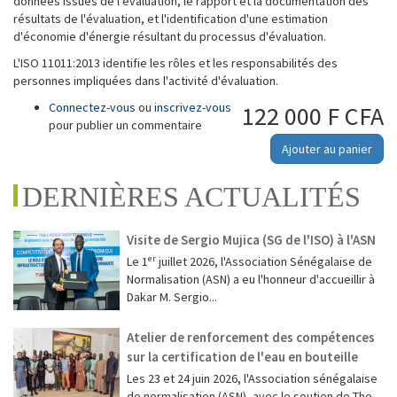
données issues de l'évaluation, le rapport et la documentation des
résultats de l'évaluation, et l'identification d'une estimation
d'économie d'énergie résultant du processus d'évaluation.
L'ISO 11011:2013 identifie les rôles et les responsabilités des
personnes impliquées dans l'activité d'évaluation.
Connectez-vous
ou
inscrivez-vous
122 000 F CFA
pour publier un commentaire
Ajouter au panier
DERNIÈRES ACTUALITÉS
Visite de Sergio Mujica (SG de l'ISO) à l'ASN
Le 1ᵉʳ juillet 2026, l'Association Sénégalaise de
Normalisation (ASN) a eu l'honneur d'accueillir à
Dakar M. Sergio...
Atelier de renforcement des compétences
sur la certification de l'eau en bouteille
Les 23 et 24 juin 2026, l'Association sénégalaise
de normalisation (ASN), avec le soutien de The