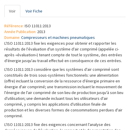
Onglets
Voir
(onglet
Voir Fiche
principaux
actif)
Référence:
ISO 11011:2013
Année Publication:
2013
Domaine:
Compresseurs et machines pneumatiques
L'ISO 11011:2013 fixe les exigences pour obtenir et rapporter les
résultats de l'évaluation d'un système d'air comprimé (appelée ci-
après «évaluation») tenant compte de tout le système, des entrées
d'énergie jusqu'au travail effectué en conséquence de ces entrées.
L'ISO 11011:2013 considère que les systèmes d'air comprimé sont
constitués de trois sous-systèmes fonctionnels: une alimentation
(offre) incluant la conversion de la ressource d'énergie primaire en
énergie d'air comprimé; une transmission incluant le mouvement de
l'énergie de l'air comprimé de son lieu de production jusqu'à son lieu
d'utilisation; une demande incluant tous les utilisateurs d'air
comprimé, y compris les applications d'utilisation finale de
production et les diverses formes de consommations perdues d'air
comprimé.
L'ISO 11011:2013 fixe des exigences concernant l'analyse des