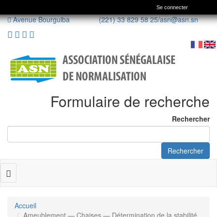
Se connecter
Avenue Bourguiba (221) 33 829 58 25/
asn@asn.sn
Formulaire de recherche
Rechercher
Rechercher
Toggle
navigation
Accueil
Ameublement — Chaises — Détermination de la stabilité