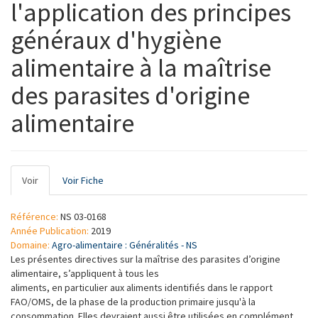
l'application des principes
généraux d'hygiène
alimentaire à la maîtrise
des parasites d'origine
alimentaire
Onglets
Voir
(onglet
Voir Fiche
principaux
actif)
Référence:
NS 03-0168
Année Publication:
2019
Domaine:
Agro-alimentaire : Généralités - NS
Les présentes directives sur la maîtrise des parasites d’origine
alimentaire, s’appliquent à tous les
aliments, en particulier aux aliments identifiés dans le rapport
FAO/OMS, de la phase de la production primaire jusqu'à la
consommation. Elles devraient aussi être utilisées en complément