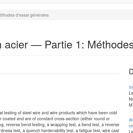
 Méthodes d'essai générales
 en acier — Partie 1: Méthode
Vi
Le
No
M.
l testing of steel wire and wire products which have been cold
coated and are of constant cross-section (either round or
At
sting, reverse bend testing, a wrapping test, a bend test, a reverse
ce
rdness test, a quench hardenability test, a fatigue test, wire cast
Le