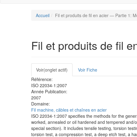
Accueil
Fil et produits de fil en acier — Partie 1:
Fil et produits de fil
Onglets
Voir
(onglet actif)
Voir Fiche
principaux
Référence:
ISO 22034-1:2007
Année Publication:
2007
Domaine:
Fil machine, câbles et chaînes en acier
ISO 22034-1:2007 specifies the methods for the genera
worked, annealed or oil hardened and tempered and/or 
special section). It includes tensile testing, torsion te
torsion test, a compression test, a deep etch test, a ha