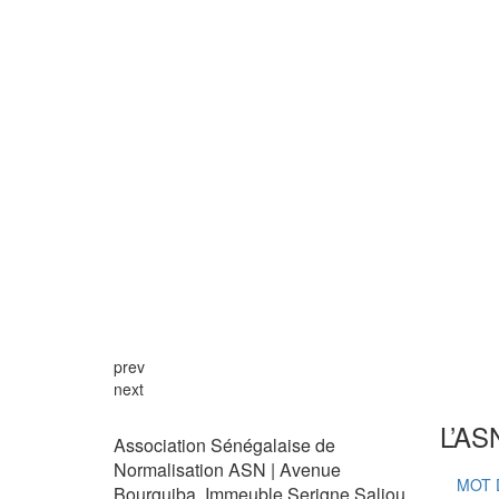
prev
next
L’AS
Association Sénégalaise de
Normalisation ASN | Avenue
MOT 
Bourguiba, Immeuble Serigne Saliou