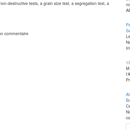
on-destructive tests, a grain size test, a segregation test, a
no
Al
Pa
Sa
 un commentaire
‎L
No
In
13
M.
l'
Pr
At
B
Ce
No
co