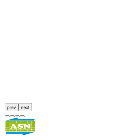
prev
next