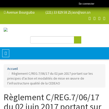
Se connecter
Avenue Bourguiba (221) 33 829 58 25/
asn@asn.sn
Rechercher
Formulaire de recherche
Toggle
navigation
Accueil
Règlement C/REG.7/06/17 du 02 juin 2017 portant sur les
principes d’action et modalités de mise en œuvre de
l’infrastructure qualité de la CEDEAO
Règlement C/REG.7/06/17
du 02 juin 2017 portant sur