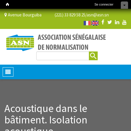
Se connecter
Avenue Bourguiba (221) 33 829 58 25/
asn@asn.sn
Rechercher
Formulaire de recherche
Toggle
navigation
Acoustique dans le
bâtiment. Isolation