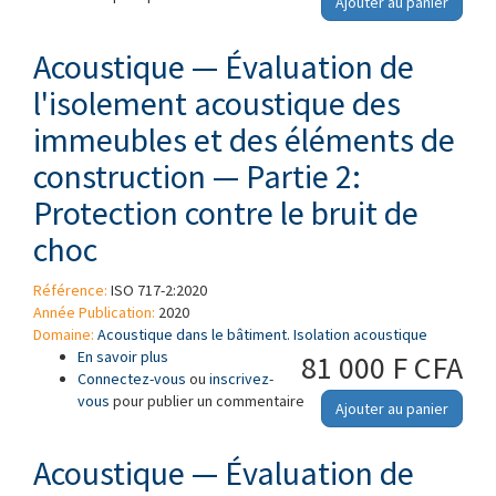
Ajouter au panier
Mesurage de l'isolation au bruit aérien
Acoustique — Évaluation de
l'isolement acoustique des
immeubles et des éléments de
construction — Partie 2:
Protection contre le bruit de
choc
Référence:
ISO 717-2:2020
Année Publication:
2020
Domaine:
Acoustique dans le bâtiment. Isolation acoustique
En savoir plus
à propos de Acoustique — Évaluation de
81 000 F CFA
Connectez-vous
l'isolement acoustique des immeubles et des
ou
inscrivez-
vous
pour publier un commentaire
éléments de construction — Partie 2:
Ajouter au panier
Protection contre le bruit de choc
Acoustique — Évaluation de