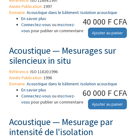
Référence:
ISO 11654:1997
Année Publication:
1997
Domaine:
Acoustique dans le bâtiment. Isolation acoustique
En savoir plus
à propos de Acoustique — Absorbants pour
40 000 F CFA
Connectez-vous
l'utilisation dans les bâtiments — Évaluation de
ou
inscrivez-
vous
pour publier un commentaire
l'absorption acoustique
Ajouter au panier
Acoustique — Mesurages sur
silencieux in situ
Référence:
ISO 11820:1996
Année Publication:
1996
Domaine:
Acoustique dans le bâtiment. Isolation acoustique
En savoir plus
à propos de Acoustique — Mesurages sur
60 000 F CFA
Connectez-vous
silencieux in situ
ou
inscrivez-
vous
pour publier un commentaire
Ajouter au panier
Acoustique — Mesurage par
intensité de l'isolation