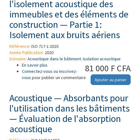
l'isolement acoustique des
immeubles et des éléments de
construction — Partie 1:
Isolement aux bruits aériens
Référence:
ISO 717-1:2020
Année Publication:
2020
Domaine:
Acoustique dans le bâtiment. Isolation acoustique
En savoir plus
à propos de Acoustique — Évaluation de
81 000 F CFA
Connectez-vous
l'isolement acoustique des immeubles et des
ou
inscrivez-
vous
pour publier un commentaire
éléments de construction — Partie 1:
Ajouter au panier
Isolement aux bruits aériens
Acoustique — Absorbants pour
l'utilisation dans les bâtiments
— Évaluation de l'absorption
acoustique