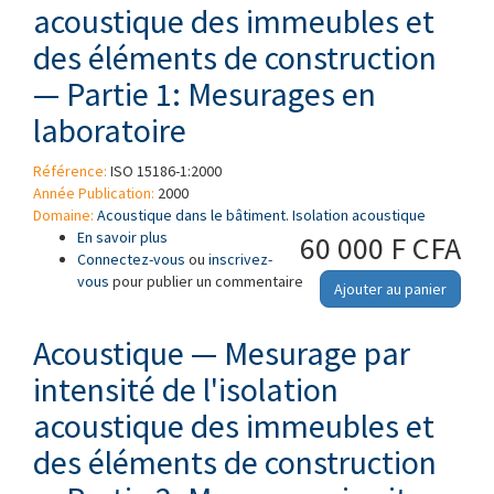
acoustique des immeubles et
des éléments de construction
— Partie 1: Mesurages en
laboratoire
Référence:
ISO 15186-1:2000
Année Publication:
2000
Domaine:
Acoustique dans le bâtiment. Isolation acoustique
En savoir plus
à propos de Acoustique — Mesurage par
60 000 F CFA
Connectez-vous
intensité de l'isolation acoustique des
ou
inscrivez-
vous
pour publier un commentaire
immeubles et des éléments de construction —
Ajouter au panier
Partie 1: Mesurages en laboratoire
Acoustique — Mesurage par
intensité de l'isolation
acoustique des immeubles et
des éléments de construction