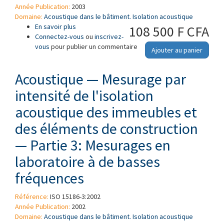
Année Publication:
2003
Domaine:
Acoustique dans le bâtiment. Isolation acoustique
En savoir plus
à propos de Acoustique — Modes opératoires
108 500 F CFA
Connectez-vous
de mesure en laboratoire pour silencieux en
ou
inscrivez-
vous
pour publier un commentaire
conduit et unités terminales — Perte
Ajouter au panier
d'insertion, bruit d'écoulement et perte de
pression totale
Acoustique — Mesurage par
intensité de l'isolation
acoustique des immeubles et
des éléments de construction
— Partie 3: Mesurages en
laboratoire à de basses
fréquences
Référence:
ISO 15186-3:2002
Année Publication:
2002
Domaine:
Acoustique dans le bâtiment. Isolation acoustique