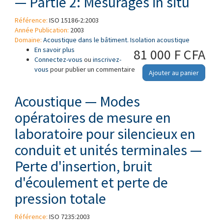
— Partie 2: Mesurages in situ
Référence:
ISO 15186-2:2003
Année Publication:
2003
Domaine:
Acoustique dans le bâtiment. Isolation acoustique
En savoir plus
à propos de Acoustique — Mesurage par
81 000 F CFA
Connectez-vous
intensité de l'isolation acoustique des
ou
inscrivez-
vous
pour publier un commentaire
immeubles et des éléments de construction —
Ajouter au panier
Partie 2: Mesurages in situ
Acoustique — Modes
opératoires de mesure en
laboratoire pour silencieux en
conduit et unités terminales —
Perte d'insertion, bruit
d'écoulement et perte de
pression totale
Référence:
ISO 7235:2003