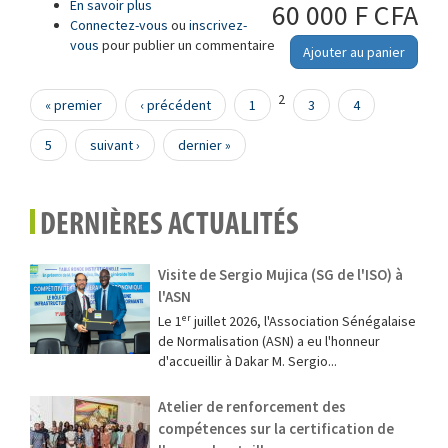
En savoir plus
à propos de Acoustique — Mesurage par
60 000 F CFA
Connectez-vous
intensité de l'isolation acoustique des
ou
inscrivez-
vous
pour publier un commentaire
immeubles et des éléments de construction —
Ajouter au panier
Partie 3: Mesurages en laboratoire à de
basses fréquences
Pages
2
« premier
‹ précédent
1
3
4
5
suivant ›
dernier »
DERNIÈRES ACTUALITÉS
Visite de Sergio Mujica (SG de l'ISO) à
l'ASN
Le 1ᵉʳ juillet 2026, l'Association Sénégalaise
de Normalisation (ASN) a eu l'honneur
d'accueillir à Dakar M. Sergio...
Atelier de renforcement des
compétences sur la certification de