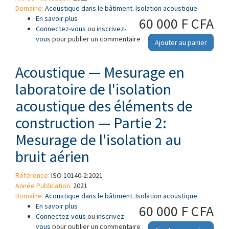
Domaine:
Acoustique dans le bâtiment. Isolation acoustique
En savoir plus
à propos de Acoustique — Mesurage en
60 000 F CFA
Connectez-vous
laboratoire de l'isolation acoustique des
ou
inscrivez-
vous
pour publier un commentaire
éléments de construction — Partie 3:
Ajouter au panier
Mesurage de l'isolation au bruit de choc
Acoustique — Mesurage en
laboratoire de l'isolation
acoustique des éléments de
construction — Partie 2:
Mesurage de l'isolation au
bruit aérien
Référence:
ISO 10140-2:2021
Année Publication:
2021
Domaine:
Acoustique dans le bâtiment. Isolation acoustique
En savoir plus
à propos de Acoustique — Mesurage en
60 000 F CFA
Connectez-vous
laboratoire de l'isolation acoustique des
ou
inscrivez-
vous
pour publier un commentaire
éléments de construction — Partie 2: