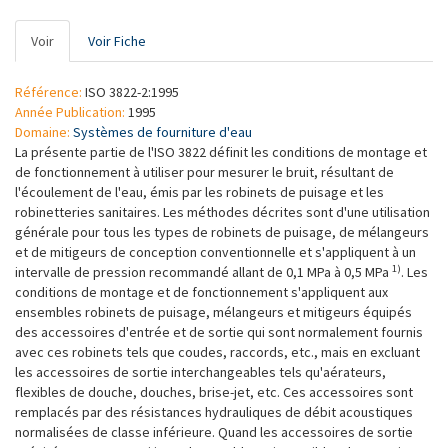
Onglets
Voir
(onglet
Voir Fiche
principaux
actif)
Référence:
ISO 3822-2:1995
Année Publication:
1995
Domaine:
Systèmes de fourniture d'eau
La présente partie de l'ISO 3822 définit les conditions de montage et
de fonctionnement à utiliser pour mesurer le bruit, résultant de
l'écoulement de l'eau, émis par les robinets de puisage et les
robinetteries sanitaires. Les méthodes décrites sont d'une utilisation
générale pour tous les types de robinets de puisage, de mélangeurs
et de mitigeurs de conception conventionnelle et s'appliquent à un
1)
intervalle de pression recommandé allant de 0,1 MPa à 0,5 MPa
. Les
conditions de montage et de fonctionnement s'appliquent aux
ensembles robinets de puisage, mélangeurs et mitigeurs équipés
des accessoires d'entrée et de sortie qui sont normalement fournis
avec ces robinets tels que coudes, raccords, etc., mais en excluant
les accessoires de sortie interchangeables tels qu'aérateurs,
flexibles de douche, douches, brise-jet, etc. Ces accessoires sont
remplacés par des résistances hydrauliques de débit acoustiques
normalisées de classe inférieure. Quand les accessoires de sortie