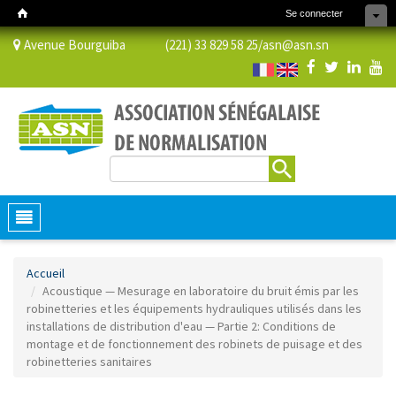
Se connecter
Avenue Bourguiba (221) 33 829 58 25/
asn@asn.sn
Rechercher
Formulaire de recherche
Toggle
navigation
Accueil
Acoustique — Mesurage en laboratoire du bruit émis par les
robinetteries et les équipements hydrauliques utilisés dans les
installations de distribution d'eau — Partie 2: Conditions de
montage et de fonctionnement des robinets de puisage et des
robinetteries sanitaires