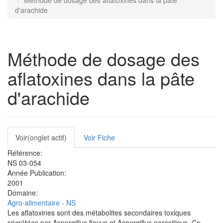
Méthode de dosage des aflatoxines dans la pâte
d'arachide
Méthode de dosage des
aflatoxines dans la pâte
d'arachide
Onglets
Voir
(onglet actif)
Voir Fiche
principaux
Référence:
NS 03-054
Année Publication:
2001
Domaine:
Agro-alimentaire - NS
Les aflatoxines sont des métabolites secondaires toxiques
sécrétées par Aspergillus flavus et Aspergillus parasiticus. Ce