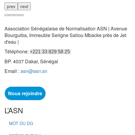
prev
next
Association Sénégalaise de Normalisation ASN | Avenue
Bourguiba, Immeuble Serigne Saliou Mbacke près de Jet
d'eau |
Téléphone:
+221 33 829 58 25
BP. 4037 Dakar, Sénégal
Email :
asn@asn.sn
Nous rejoindre
L’ASN
MOT DU DG