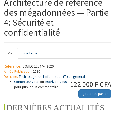
Architecture de référence
des mégadonnées — Partie
4: Sécurité et
confidentialité
Onglets
Voir
(onglet
Voir Fiche
principaux
actif)
Référence:
ISO/IEC 20547-4:2020
Année Publication:
2020
Domaine:
Technologie de l'information (TI) en général
Connectez-vous
ou
inscrivez-vous
122 000 F CFA
pour publier un commentaire
Ajouter au panier
DERNIÈRES ACTUALITÉS