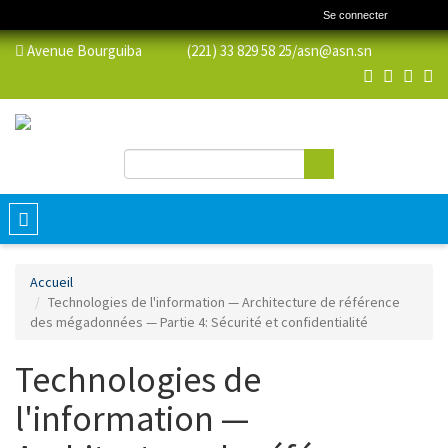
Se connecter
Avenue Bourguiba (221) 33 829 58 25/
asn@asn.sn
Rechercher
Formulaire de recherche
Toggle
navigation
Accueil
Technologies de l'information — Architecture de référence
des mégadonnées — Partie 4: Sécurité et confidentialité
Technologies de
l'information —