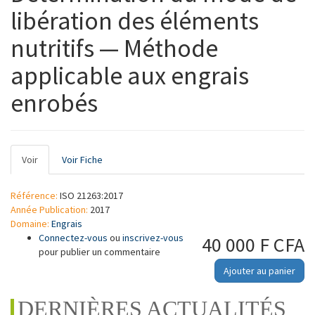
libération des éléments
nutritifs — Méthode
applicable aux engrais
enrobés
Onglets
Voir
(onglet
Voir Fiche
principaux
actif)
Référence:
ISO 21263:2017
Année Publication:
2017
Domaine:
Engrais
Connectez-vous
ou
inscrivez-vous
40 000 F CFA
pour publier un commentaire
Ajouter au panier
DERNIÈRES ACTUALITÉS