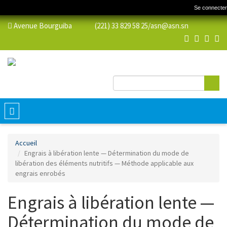
Se connecter
Avenue Bourguiba (221) 33 829 58 25/
asn@asn.sn
Re
Formulaire de
recherche
Toggle
navigation
Accueil
Engrais à libération lente — Détermination du mode de
libération des éléments nutritifs — Méthode applicable aux
engrais enrobés
Engrais à libération lente —
Détermination du mode de