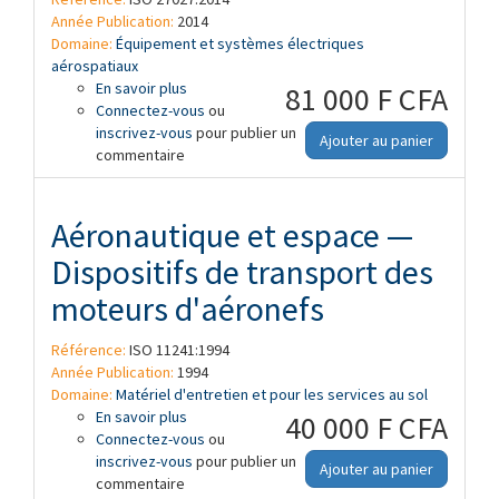
Année Publication:
2014
Domaine:
Équipement et systèmes électriques
aérospatiaux
En savoir plus
à propos de Aéronautique et espace —
81 000 F CFA
Connectez-vous
Contacteurs-disjoncteurs statiques
ou
inscrivez-vous
commandés à distance — Exigences
pour publier un
Ajouter au panier
commentaire
générales de performance
Aéronautique et espace —
Dispositifs de transport des
moteurs d'aéronefs
Référence:
ISO 11241:1994
Année Publication:
1994
Domaine:
Matériel d'entretien et pour les services au sol
En savoir plus
à propos de Aéronautique et espace —
40 000 F CFA
Connectez-vous
Dispositifs de transport des moteurs
ou
inscrivez-vous
d'aéronefs
pour publier un
Ajouter au panier
commentaire