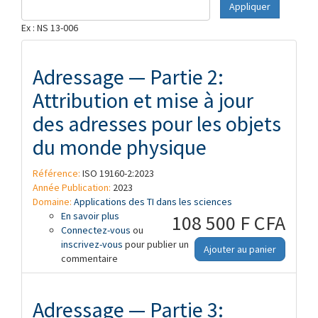
Appliquer
Ex : NS 13-006
Adressage — Partie 2:
Attribution et mise à jour
des adresses pour les objets
du monde physique
Référence:
ISO 19160-2:2023
Année Publication:
2023
Domaine:
Applications des TI dans les sciences
En savoir plus
à propos de Adressage — Partie 2:
108 500 F CFA
Connectez-vous
Attribution et mise à jour des adresses
ou
inscrivez-vous
pour les objets du monde physique
pour publier un
Ajouter au panier
commentaire
Adressage — Partie 3: