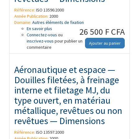
Référence:
ISO 13596:2000
Année Publication:
2000
Domaine:
Autres éléments de fixation
En savoir plus
à propos de Aéronautique et espace —
26 500 F CFA
Connectez-vous
Douilles filetées, à freinage interne et
ou
inscrivez-vous
filetage MJ, du type fermé, en matériau
pour publier un
Ajouter au panier
commentaire
métallique, revêtues ou non revêtues —
Dimensions
Aéronautique et espace —
Douilles filetées, à freinage
interne et filetage MJ, du
type ouvert, en matériau
métallique, revêtues ou non
revêtues — Dimensions
Référence:
ISO 13597:2000
Année Publication:
2000