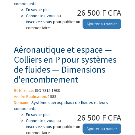
composants
En savoir plus
à propos de Aéronautique et espace —
26 500 F CFA
Connectez-vous
Colliers en oméga pour systèmes de
ou
inscrivez-vous
fluides — Dimensions
pour publier un
Ajouter au panier
commentaire
Aéronautique et espace —
Colliers en P pour systèmes
de fluides — Dimensions
d'encombrement
Référence:
ISO 7315:1988
Année Publication:
1988
Domaine:
Systèmes aérospatiaux de fluides et leurs
composants
En savoir plus
à propos de Aéronautique et espace —
26 500 F CFA
Connectez-vous
Colliers en P pour systèmes de fluides —
ou
inscrivez-vous
Dimensions d'encombrement
pour publier un
Ajouter au panier
commentaire