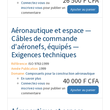
26 500 F CFA
Connectez-vous
Câbles de commande d'aéronefs,
ou
inscrivez-vous
équipés — Dimensions et combinaison
pour publier un
Ajouter au panier
commentaire
des embouts
Aéronautique et espace —
Câbles de commande
d'aéronefs, équipés —
Exigences techniques
Référence:
ISO 9763:1999
Année Publication:
1999
Domaine:
Composants pour la construction aéronautique
En savoir plus
à propos de Aéronautique et espace —
40 000 F CFA
Connectez-vous
Câbles de commande d'aéronefs,
ou
inscrivez-vous
équipés — Exigences techniques
pour publier un
Ajouter au panier
commentaire