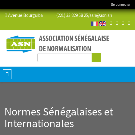
Se connecter
Avenue Bourguiba (221) 33 829 58 25/
asn@asn.sn
Rechercher
Formulaire de recherche
Toggle
navigation
Normes Sénégalaises et
Internationales