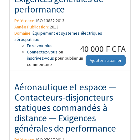
performance
Référence:
ISO 13832:2013
Année Publication:
2013
Domaine:
Équipement et systèmes électriques
aérospatiaux
En savoir plus
à propos de Aéronautique et espace —
40 000 F CFA
Connectez-vous
Conducteurs en alliage d'aluminium
ou
inscrivez-vous
chemisé cuivre pour câbles électriques
pour publier un
Ajouter au panier
commentaire
— Exigences générales de performance
Aéronautique et espace —
Contacteurs-disjoncteurs
statiques commandés à
distance — Exigences
générales de performance
Référence:
ISO 27027:2014