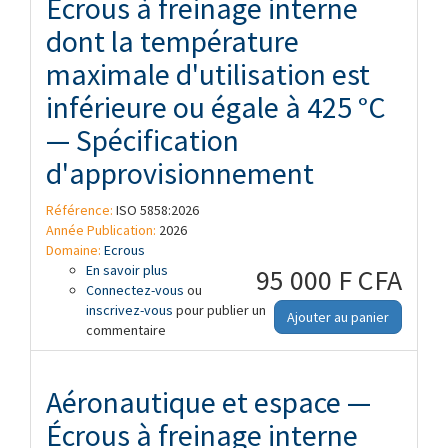
Écrous à freinage interne
dont la température
maximale d'utilisation est
inférieure ou égale à 425 °C
— Spécification
d'approvisionnement
Référence:
ISO 5858:2026
Année Publication:
2026
Domaine:
Ecrous
En savoir plus
à propos de Aéronautique et espace —
95 000 F CFA
Connectez-vous
Écrous à freinage interne dont la
ou
inscrivez-vous
température maximale d'utilisation est
pour publier un
Ajouter au panier
commentaire
inférieure ou égale à 425 °C —
Spécification d'approvisionnement
Aéronautique et espace —
Écrous à freinage interne