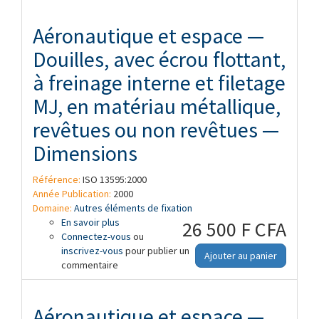
Aéronautique et espace —
Douilles, avec écrou flottant,
à freinage interne et filetage
MJ, en matériau métallique,
revêtues ou non revêtues —
Dimensions
Référence:
ISO 13595:2000
Année Publication:
2000
Domaine:
Autres éléments de fixation
En savoir plus
à propos de Aéronautique et espace —
26 500 F CFA
Connectez-vous
Douilles, avec écrou flottant, à freinage
ou
inscrivez-vous
interne et filetage MJ, en matériau
pour publier un
Ajouter au panier
commentaire
métallique, revêtues ou non revêtues —
Dimensions
Aéronautique et espace —