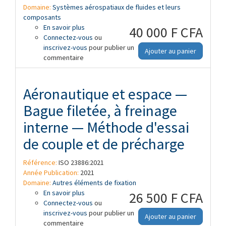
Domaine:
Systèmes aérospatiaux de fluides et leurs
composants
En savoir plus
à propos de Aéronautique et espace —
40 000 F CFA
Connectez-vous
Actionneurs électrohydrostatiques (EHA)
ou
inscrivez-vous
— Caractéristiques à définir dans les
pour publier un
Ajouter au panier
commentaire
spécifications d'approvisionnement
Aéronautique et espace —
Bague filetée, à freinage
interne — Méthode d'essai
de couple et de précharge
Référence:
ISO 23886:2021
Année Publication:
2021
Domaine:
Autres éléments de fixation
En savoir plus
à propos de Aéronautique et espace —
26 500 F CFA
Connectez-vous
Bague filetée, à freinage interne —
ou
inscrivez-vous
Méthode d'essai de couple et de
pour publier un
Ajouter au panier
commentaire
précharge