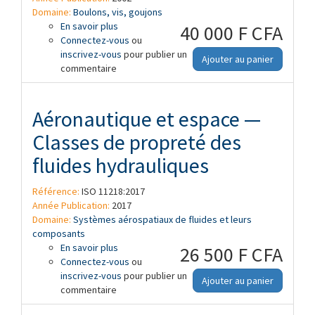
Domaine:
Boulons, vis, goujons
En savoir plus
à propos de Aéronautique et espace —
40 000 F CFA
Connectez-vous
Calibres de contrôle, pour empreintes
ou
inscrivez-vous
cruciformes déportées avec ou sans
pour publier un
Ajouter au panier
commentaire
saillies antidérapantes — Série métrique
Aéronautique et espace —
Classes de propreté des
fluides hydrauliques
Référence:
ISO 11218:2017
Année Publication:
2017
Domaine:
Systèmes aérospatiaux de fluides et leurs
composants
En savoir plus
à propos de Aéronautique et espace —
26 500 F CFA
Connectez-vous
Classes de propreté des fluides
ou
inscrivez-vous
hydrauliques
pour publier un
Ajouter au panier
commentaire