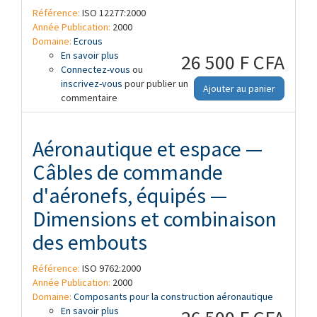
Référence:
ISO 12277:2000
Année Publication:
2000
Domaine:
Ecrous
En savoir plus
à propos de Aéronautique et espace —
26 500 F CFA
Connectez-vous
Bandes à écrous prisonniers, à freinage
ou
inscrivez-vous
interne, flottants, série normale, avec
pour publier un
Ajouter au panier
commentaire
chambrage, classifications:1 100 MPa (à
température ambiante) / 120 degrés C, 1
100 MPa (à température ambiante) / 235
degrés C et 1 100 MPa (à température
Aéronautique et espace —
ambiante) / 425 degrés C — Dimensions
Câbles de commande
d'aéronefs, équipés —
Dimensions et combinaison
des embouts
Référence:
ISO 9762:2000
Année Publication:
2000
Domaine:
Composants pour la construction aéronautique
En savoir plus
à propos de Aéronautique et espace —