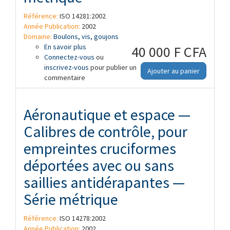
Référence:
ISO 14281:2002
Année Publication:
2002
Domaine:
Boulons, vis, goujons
En savoir plus
à propos de Aéronautique et espace —
40 000 F CFA
Connectez-vous
Calibres de contrôle, pour empreintes
ou
inscrivez-vous
cruciformes avec ou sans saillies
pour publier un
Ajouter au panier
commentaire
antidérapantes — Série métrique
Aéronautique et espace —
Calibres de contrôle, pour
empreintes cruciformes
déportées avec ou sans
saillies antidérapantes —
Série métrique
Référence:
ISO 14278:2002
Année Publication:
2002