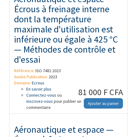
Écrous à freinage interne
dont la température
maximale d'utilisation est
inférieure ou égale à 425 °C
— Méthodes de contrôle et
d'essai
Référence:
ISO 7481:2023
Année Publication:
2023
Domaine:
Ecrous
En savoir plus
à propos de Aéronautique et espace —
81 000 F CFA
Connectez-vous
Écrous à freinage interne dont la
ou
inscrivez-vous
température maximale d'utilisation est
pour publier un
Ajouter au panier
commentaire
inférieure ou égale à 425 °C — Méthodes
de contrôle et d'essai
Aéronautique et espace —