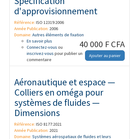
Spécification
d'approvisionnement
Référence:
ISO 12319:2006
Année Publication:
2006
Domaine:
Autres éléments de fixation
En savoir plus
à propos de Aéronautique et espace —
40 000 F CFA
Connectez-vous
Colliers en "P" (en boucle) —
ou
inscrivez-vous
Spécification d'approvisionnement
pour publier un
Ajouter au panier
commentaire
Aéronautique et espace —
Colliers en oméga pour
systèmes de fluides —
Dimensions
Référence:
ISO 8177:2021
Année Publication:
2021
Domaine:
Systèmes aérospatiaux de fluides et leurs