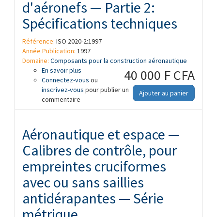
d'aéronefs — Partie 2:
Spécifications techniques
Référence:
ISO 2020-2:1997
Année Publication:
1997
Domaine:
Composants pour la construction aéronautique
En savoir plus
à propos de Aéronautique et espace —
40 000 F CFA
Connectez-vous
Câbles en acier souples préformés pour
ou
inscrivez-vous
commandes d'aéronefs — Partie 2:
pour publier un
Ajouter au panier
commentaire
Spécifications techniques
Aéronautique et espace —
Calibres de contrôle, pour
empreintes cruciformes
avec ou sans saillies
antidérapantes — Série
métrique