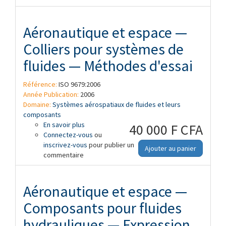
Aéronautique et espace —
Colliers pour systèmes de
fluides — Méthodes d'essai
Référence:
ISO 9679:2006
Année Publication:
2006
Domaine:
Systèmes aérospatiaux de fluides et leurs
composants
En savoir plus
à propos de Aéronautique et espace —
40 000 F CFA
Connectez-vous
Colliers pour systèmes de fluides —
ou
inscrivez-vous
Méthodes d'essai
pour publier un
Ajouter au panier
commentaire
Aéronautique et espace —
Composants pour fluides
hydrauliques — Expression