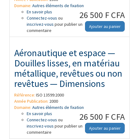
Domaine:
Autres éléments de fixation
En savoir plus
à propos de Aéronautique et espace —
26 500 F CFA
Connectez-vous
Douilles filetées, à freinage interne et
ou
inscrivez-vous
filetage MJ, du type ouvert, en matériau
pour publier un
Ajouter au panier
commentaire
métallique, revêtues ou non revêtues —
Dimensions
Aéronautique et espace —
Douilles lisses, en matériau
métallique, revêtues ou non
revêtues — Dimensions
Référence:
ISO 13599:2000
Année Publication:
2000
Domaine:
Autres éléments de fixation
En savoir plus
à propos de Aéronautique et espace —
26 500 F CFA
Connectez-vous
Douilles lisses, en matériau métallique,
ou
inscrivez-vous
revêtues ou non revêtues — Dimensions
pour publier un
Ajouter au panier
commentaire