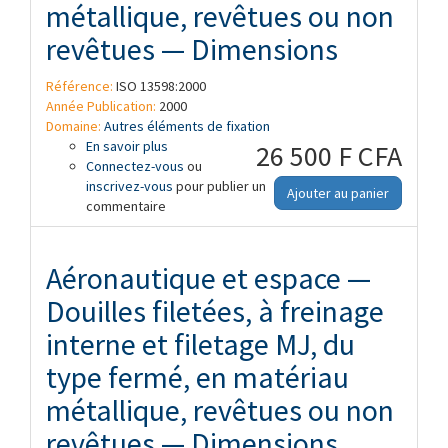
métallique, revêtues ou non
revêtues — Dimensions
Référence:
ISO 13598:2000
Année Publication:
2000
Domaine:
Autres éléments de fixation
En savoir plus
à propos de Aéronautique et espace —
26 500 F CFA
Connectez-vous
Douilles filetées, à freinage interne et
ou
inscrivez-vous
filetage MJ, à joues réduites, du type
pour publier un
Ajouter au panier
commentaire
fermé, en matériau métallique, revêtues
ou non revêtues — Dimensions
Aéronautique et espace —
Douilles filetées, à freinage
interne et filetage MJ, du
type fermé, en matériau
métallique, revêtues ou non
revêtues — Dimensions