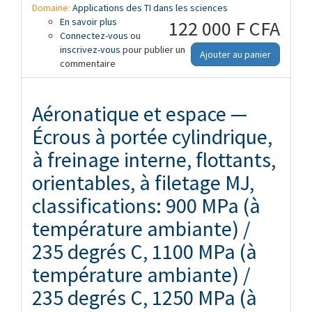
Domaine:
Applications des TI dans les sciences
En savoir plus
à propos de Adressage — Partie 4:
122 000 F CFA
Connectez-vous
Composants et langages des modèles
ou
inscrivez-vous
d'adresses postales internationales
pour publier un
Ajouter au panier
commentaire
Aéronatique et espace —
Écrous à portée cylindrique,
à freinage interne, flottants,
orientables, à filetage MJ,
classifications: 900 MPa (à
température ambiante) /
235 degrés C, 1100 MPa (à
température ambiante) /
235 degrés C, 1250 MPa (à