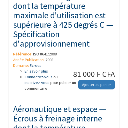
dont la température
maximale d'utilisation est
supérieure à 425 degrés C —
Spécification
d'approvisionnement
Référence:
ISO 8641:2008
Année Publication:
2008
Domaine:
Ecrous
En savoir plus
à propos de Aéronautique et espace —
81 000 F CFA
Connectez-vous
Écrous à freinage interne dont la
ou
inscrivez-vous
température maximale d'utilisation est
pour publier un
Ajouter au panier
commentaire
supérieure à 425 degrés C —
Spécification d'approvisionnement
Aéronautique et espace —
Écrous à freinage interne
dont la température