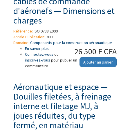
câbles de commande
d'aéronefs — Dimensions et
charges
Référence:
ISO 9738:2000
Année Publication:
2000
Domaine:
Composants pour la construction aéronautique
En savoir plus
à propos de Aéronautique et espace —
26 500 F CFA
Connectez-vous
Douilles de tendeurs de câbles de
ou
inscrivez-vous
commande d'aéronefs — Dimensions et
pour publier un
Ajouter au panier
commentaire
charges
Aéronautique et espace —
Douilles filetées, à freinage
interne et filetage MJ, à
joues réduites, du type
fermé, en matériau