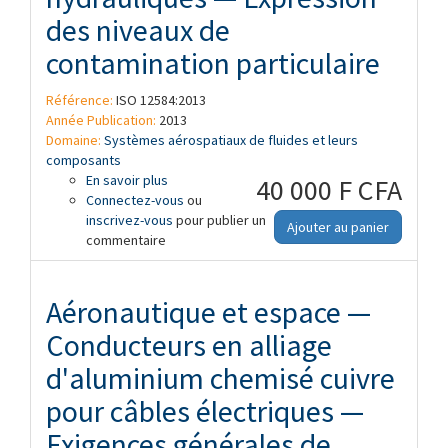
des niveaux de
contamination particulaire
Référence:
ISO 12584:2013
Année Publication:
2013
Domaine:
Systèmes aérospatiaux de fluides et leurs
composants
En savoir plus
à propos de Aéronautique et espace —
40 000 F CFA
Connectez-vous
Composants pour fluides hydrauliques —
ou
inscrivez-vous
Expression des niveaux de contamination
pour publier un
Ajouter au panier
commentaire
particulaire
Aéronautique et espace —
Conducteurs en alliage
d'aluminium chemisé cuivre
pour câbles électriques —
Exigences générales de