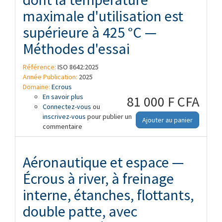
maximale d'utilisation est
supérieure à 425 °C —
Méthodes d'essai
Référence:
ISO 8642:2025
Année Publication:
2025
Domaine:
Ecrous
En savoir plus
à propos de Aéronautique et espace —
81 000 F CFA
Connectez-vous
Écrous à freinage interne dont la
ou
inscrivez-vous
température maximale d'utilisation est
pour publier un
Ajouter au panier
commentaire
supérieure à 425 °C — Méthodes d'essai
Aéronautique et espace —
Écrous à river, à freinage
interne, étanches, flottants,
double patte, avec