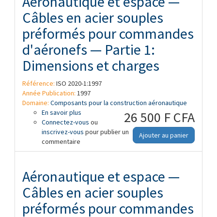
Aéronautique et espace —
Câbles en acier souples
préformés pour commandes
d'aéronefs — Partie 1:
Dimensions et charges
Référence:
ISO 2020-1:1997
Année Publication:
1997
Domaine:
Composants pour la construction aéronautique
En savoir plus
à propos de Aéronautique et espace —
26 500 F CFA
Connectez-vous
Câbles en acier souples préformés pour
ou
inscrivez-vous
commandes d'aéronefs — Partie 1:
pour publier un
Ajouter au panier
commentaire
Dimensions et charges
Aéronautique et espace —
Câbles en acier souples
préformés pour commandes