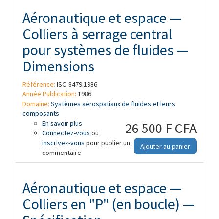
Aéronautique et espace —
Colliers à serrage central
pour systèmes de fluides —
Dimensions
Référence:
ISO 8479:1986
Année Publication:
1986
Domaine:
Systèmes aérospatiaux de fluides et leurs
composants
En savoir plus
à propos de Aéronautique et espace —
26 500 F CFA
Connectez-vous
Colliers à serrage central pour systèmes
ou
inscrivez-vous
de fluides — Dimensions
pour publier un
Ajouter au panier
commentaire
Aéronautique et espace —
Colliers en "P" (en boucle) —