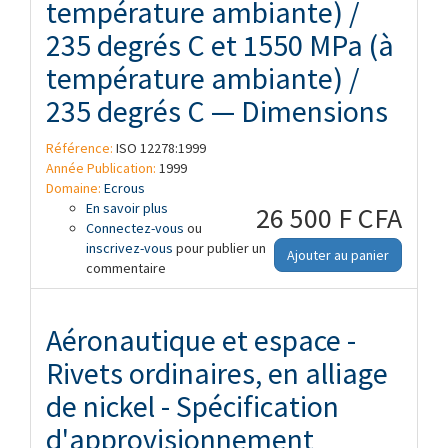
température ambiante) /
235 degrés C et 1550 MPa (à
température ambiante) /
235 degrés C — Dimensions
Référence:
ISO 12278:1999
Année Publication:
1999
Domaine:
Ecrous
En savoir plus
à propos de Aéronatique et espace —
26 500 F CFA
Connectez-vous
Écrous à portée cylindrique, à freinage
ou
inscrivez-vous
interne, flottants, orientables, à filetage
pour publier un
Ajouter au panier
commentaire
MJ, classifications: 900 MPa (à
température ambiante) / 235 degrés C,
1100 MPa (à température ambiante) / 235
degrés C, 1250 MPa (à température
Aéronautique et espace -
ambiante) / 235 degrés C et 1550 MPa (à
Rivets ordinaires, en alliage
température ambiante) / 235 degrés C —
Dimensions
de nickel - Spécification
d'approvisionnement