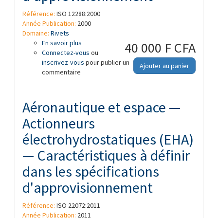
Référence:
ISO 12288:2000
Année Publication:
2000
Domaine:
Rivets
En savoir plus
à propos de Aéronautique et espace -
40 000 F CFA
Connectez-vous
Rivets ordinaires, en alliage de nickel -
ou
inscrivez-vous
Spécification d'approvisionnement
pour publier un
Ajouter au panier
commentaire
Aéronautique et espace —
Actionneurs
électrohydrostatiques (EHA)
— Caractéristiques à définir
dans les spécifications
d'approvisionnement
Référence:
ISO 22072:2011
Année Publication:
2011